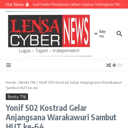
Lewati ke konten
Hot News
Pangkostrad Hadiri Peninjauan Latihan Operasi Terintegrasi TNI 2026
Me
nu
Home
/
Berita TNI
/
Yonif 502 Kostrad Gelar Anjangsana Warakawuri
Sambut HUT ke-64
Berita TNI
Yonif 502 Kostrad Gelar
Anjangsana Warakawuri Sambut
HUT ke-64