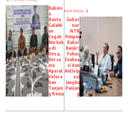
Babins
Next Article
a
Bantu
Guber
Galakk
nur
an
NTB
Cegah
Pimpin
Narkob
Rakor
a di
Banjir:
Desa,
Fokus
Bersa
Evakua
ma
si dan
Aparat
Antisip
Kelura
asi
han
Jangka
Tanjun
Panjan
g Rema
g