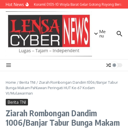
Lewati ke konten
Hot News
Babinsa Koramil 0105-10 Woyla Barat Gelar Gotong Royong Bersama 
Me
nu
Home
/
Berita TNI
/
Ziarah Rombongan Dandim 1006/Banjar Tabur
Bunga Makam Pahlawan Peringati HUT Ke-67 Kodam
VI/Mulawarman
Berita TNI
Ziarah Rombongan Dandim
1006/Banjar Tabur Bunga Makam