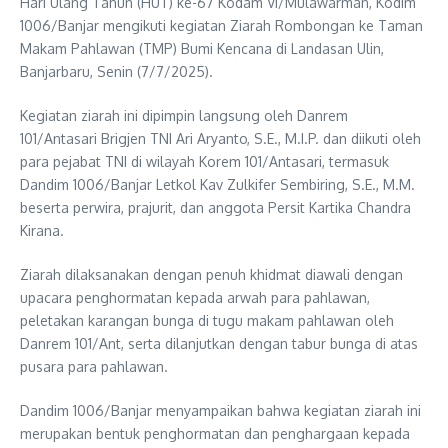
Hari Ulang Tahun (HUT) ke-67 Kodam VI/Mulawarman, Kodim
1006/Banjar mengikuti kegiatan Ziarah Rombongan ke Taman
Makam Pahlawan (TMP) Bumi Kencana di Landasan Ulin,
Banjarbaru, Senin (7/7/2025).
Kegiatan ziarah ini dipimpin langsung oleh Danrem
101/Antasari Brigjen TNI Ari Aryanto, S.E., M.I.P. dan diikuti oleh
para pejabat TNI di wilayah Korem 101/Antasari, termasuk
Dandim 1006/Banjar Letkol Kav Zulkifer Sembiring, S.E., M.M.
beserta perwira, prajurit, dan anggota Persit Kartika Chandra
Kirana.
Ziarah dilaksanakan dengan penuh khidmat diawali dengan
upacara penghormatan kepada arwah para pahlawan,
peletakan karangan bunga di tugu makam pahlawan oleh
Danrem 101/Ant, serta dilanjutkan dengan tabur bunga di atas
pusara para pahlawan.
Dandim 1006/Banjar menyampaikan bahwa kegiatan ziarah ini
merupakan bentuk penghormatan dan penghargaan kepada