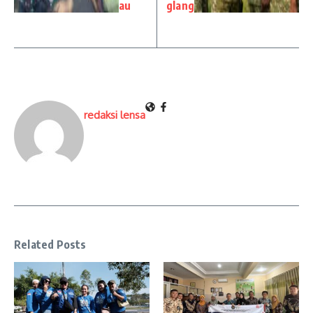
au
glang
redaksi lensa
Related Posts