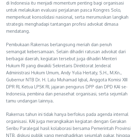
di Indonesia itu menjadi momentum penting bagi organisasi
untuk melakukan evaluasi perjalanan pasca Kongres Solo,
memperkuat konsolidasi nasional, serta merumuskan langkah
strategis menghadapi tantangan profesi advokat dimasa
mendatang.
Pembukaan Rakernas berlangsung meriah dan penuh
semangat kebersamaan. Selain dihadiri ratusan advokat dari
berbagai daerah, kegiatan tersebut juga dihadiri Menteri
Hukum RI yang diwakili Sekretaris Direktorat Jenderal
Administrasi Hukum Umum, Andy Yulia Hertaty, S.H., M.Kn.,
Gubernur NTB Dr. H. Lalu Muhamad Iqbal, Anggota Komisi XIII
DPR RI, Ketua LPSK RI, jajaran pengurus DPP dan DPD KAI se-
Indonesia, pembina dan penasehat organisasi, serta sejumlah
tamu undangan lainnya.
Rakernas tahun ini tidak hanya berfokus pada agenda internal
organisasi. KAI juga merangkaikan kegiatan dengan Gerakan
Seribu Paralegal hasil kolaborasi bersama Pemerintah Provinsi
NTB, diskusi publik yang menghadirkan sejumlah pakar, hingga