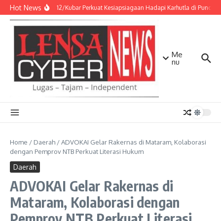
Lewati ke konten
Hot News
Kodim 0912/Kubar Perkuat Kesiapsiagaan Hadapi Karhutla di Puncak 
Me
nu
Home
/
Daerah
/
ADVOKAI Gelar Rakernas di Mataram, Kolaborasi
dengan Pemprov NTB Perkuat Literasi Hukum
Daerah
ADVOKAI Gelar Rakernas di
Mataram, Kolaborasi dengan
Pemprov NTB Perkuat Literasi