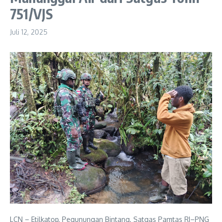
751/VJS
Juli 12, 2025
LCN – Etilkatop, Pegunungan Bintang, Satgas Pamtas RI–PNG