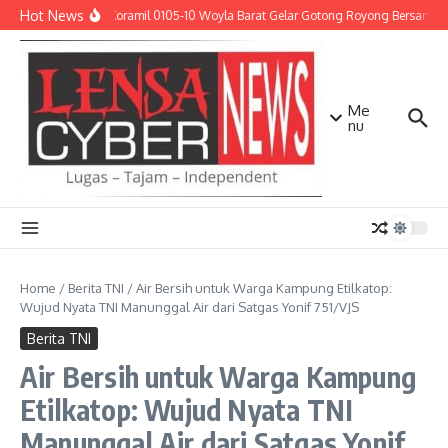
Lewati ke konten
Hot News
Babinsa Koramil 0105-10 Woyla Barat Gelar Gotong Royong Bersama W
Me
nu
Home
/
Berita TNI
/
Air Bersih untuk Warga Kampung Etilkatop:
Wujud Nyata TNI Manunggal Air dari Satgas Yonif 751/VJS
Berita TNI
Air Bersih untuk Warga Kampung
Etilkatop: Wujud Nyata TNI
Manunggal Air dari Satgas Yonif