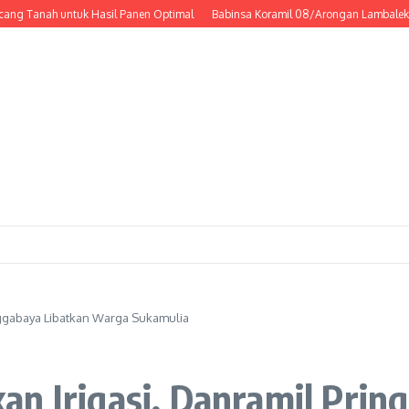
ah untuk Hasil Panen Optimal
Babinsa Koramil 08/Arongan Lambalek Laksa
nggabaya Libatkan Warga Sukamulia
n Irigasi, Danramil Prin