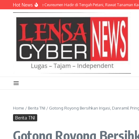
Lewati ke konten
Hot News
osramil 05/Pante Ceureumen Hadir di Tengah Petani, Rawat Tanaman Kacang Tan
Home
/
Berita TNI
/
Gotong Royong Bersihkan Irigasi, Danramil Pri
Berita TNI
Gotong Royong Bersihka