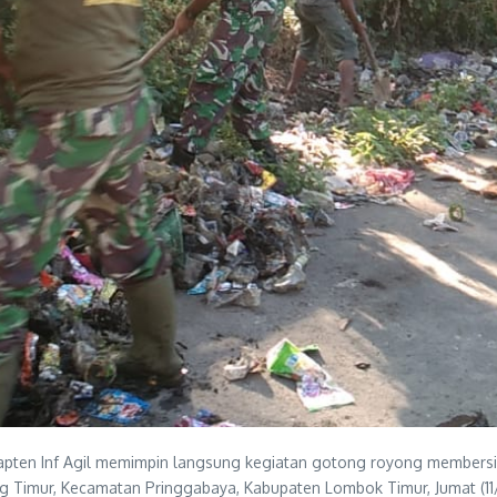
ten Inf Agil memimpin langsung kegiatan gotong royong membersihka
ng Timur, Kecamatan Pringgabaya, Kabupaten Lombok Timur, Jumat (1