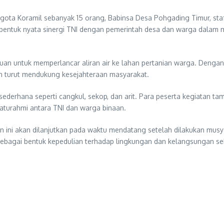
nggota Koramil sebanyak 15 orang, Babinsa Desa Pohgading Timur, s
di bentuk nyata sinergi TNI dengan pemerintah desa dan warga dala
an untuk memperlancar aliran air ke lahan pertanian warga. Dengan k
dan turut mendukung kesejahteraan masyarakat.
sederhana seperti cangkul, sekop, dan arit. Para peserta kegiatan 
laturahmi antara TNI dan warga binaan.
 ini akan dilanjutkan pada waktu mendatang setelah dilakukan mu
sebagai bentuk kepedulian terhadap lingkungan dan kelangsungan sek