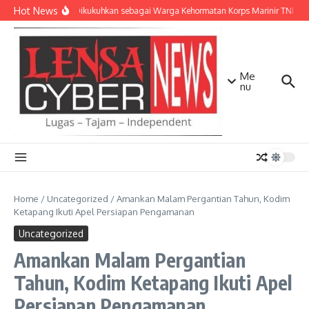
Lewati ke konten
Hot News
Kasad Dikukuhkan sebagai Warga Kehormatan Korps Marinir TNI AL
Me
nu
Home
/
Uncategorized
/
Amankan Malam Pergantian Tahun, Kodim
Ketapang Ikuti Apel Persiapan Pengamanan
Uncategorized
Amankan Malam Pergantian
Tahun, Kodim Ketapang Ikuti Apel
Persiapan Pengamanan