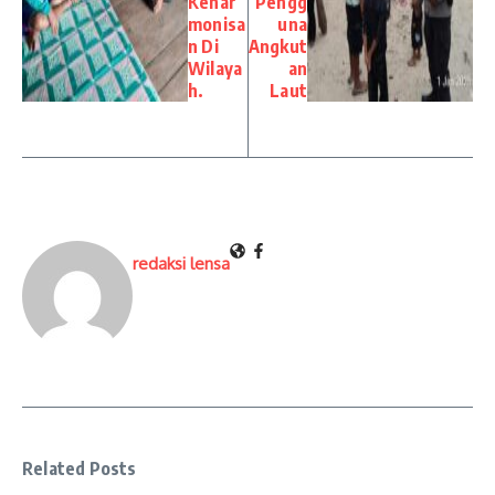
Kehar
Pengg
monisa
una
n Di
Angkut
Wilaya
an
h.
Laut
redaksi lensa
Related Posts