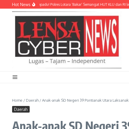
Lewati ke konten
Hot News
 Sekadar Adu Pepadu! Polres Lotara ‘Bakar’ Semangat HUT KLU dan RI lewat Trad
Home
/
Daerah
/
Anak-anak SD Negeri 39 Pontianak Utara Laksanakan
Daerah
Anak-anak SD Negeri 3