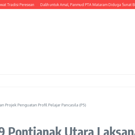
isi Peresean
Dalih untuk Amal, Panmud PTA Mataram Diduga Sunat Bantuan P
 Projek Penguatan Profil Pelajar Pancasila (P5)
9 Pontianak Utara Laksa