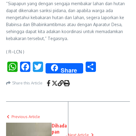
“Siapapun yang dengan sengaja membakar lahan dan hutan
dapat dikenakan sanksi pidana, dan apabila warga ada
mengetahui kebakaran hutan dan lahan, segera laporkan ke
Babinsa dan Bhabinkamtibmas atau dengan Aparatur Desa,
sehingga dapat kita adakan koordinasi untuk memadamkan
kebakaran tersebut,” Tegasnya.
( R–LCN )
WhatsApp
Facebook
Twitter
Share
Share
Share this Article
Previous Article
Dihada
pan
Next Article