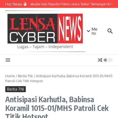
Lewati ke konten
Hot News
Bukan Sekadar Adu Pepadu! Polres Lotara ‘Bakar’ Semangat HUT KLU 
Me
nu
Home
/
Berita TNI
/
Antisipasi Karhutla, Babinsa Koramil 1015-01/MHS
Patroli Cek Titik Hotspot
Berita TNI
Antisipasi Karhutla, Babinsa
Koramil 1015-01/MHS Patroli Cek
Titik Hotspot