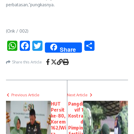
perbatasan,”pungkasnya.
(Orik / 002)
WhatsApp
Facebook
Twitter
Share
Share
Share this Article
Previous Article
Next Article
HUT
Pangdi
Persit
vif 1
ke-80,
Kostra
Korem
d
162/Wi
Pimpin
ra
Sertija