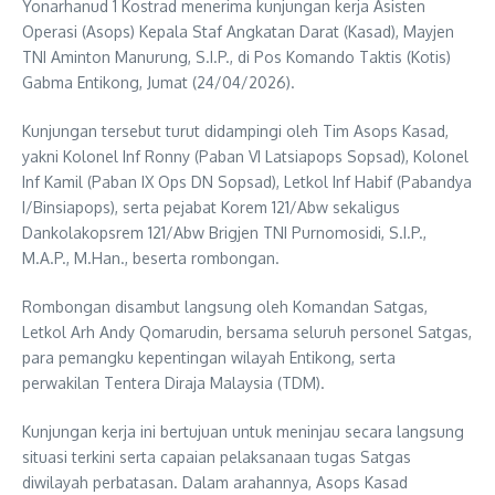
Yonarhanud 1 Kostrad menerima kunjungan kerja Asisten
Operasi (Asops) Kepala Staf Angkatan Darat (Kasad), Mayjen
TNI Aminton Manurung, S.I.P., di Pos Komando Taktis (Kotis)
Gabma Entikong, Jumat (24/04/2026).
Kunjungan tersebut turut didampingi oleh Tim Asops Kasad,
yakni Kolonel Inf Ronny (Paban VI Latsiapops Sopsad), Kolonel
Inf Kamil (Paban IX Ops DN Sopsad), Letkol Inf Habif (Pabandya
I/Binsiapops), serta pejabat Korem 121/Abw sekaligus
Dankolakopsrem 121/Abw Brigjen TNI Purnomosidi, S.I.P.,
M.A.P., M.Han., beserta rombongan.
Rombongan disambut langsung oleh Komandan Satgas,
Letkol Arh Andy Qomarudin, bersama seluruh personel Satgas,
para pemangku kepentingan wilayah Entikong, serta
perwakilan Tentera Diraja Malaysia (TDM).
Kunjungan kerja ini bertujuan untuk meninjau secara langsung
situasi terkini serta capaian pelaksanaan tugas Satgas
diwilayah perbatasan. Dalam arahannya, Asops Kasad