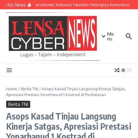
Lewati ke konten
Hot News
Bekali Dansatkowil, Wakasad Tekankan Pentingnya Komunikasi
Ke
Me
nu
Home
/
Berita TNI
/
Asops Kasad Tinjau Langsung Kinerja Satgas,
Apresiasi Prestasi Yonarhanud 1 Kostrad di Perbatasan
Berita TNI
Asops Kasad Tinjau Langsung
Kinerja Satgas, Apresiasi Prestasi
Yonarhanud 1 Kostrad di