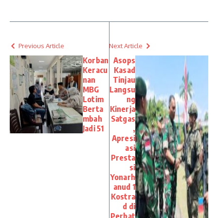
Previous Article
Next Article
Korban
Asops
Keracu
Kasad
nan
Tinjau
MBG
Langsu
Lotim
ng
Berta
Kinerja
mbah
Satgas
Jadi 51
,
Apresi
asi
Presta
si
Yonarh
anud 1
Kostra
d di
Perbat