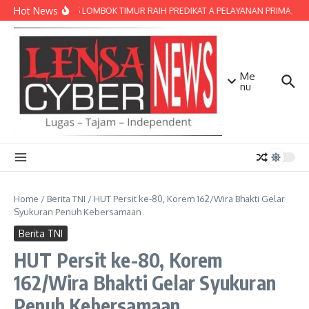
Lewati ke konten
Hot News
POLRES LOMBOK TIMUR RAIH PREDIKAT A PELAYANAN PRIMA, TERBA
Me
nu
Home
/
Berita TNI
/
HUT Persit ke-80, Korem 162/Wira Bhakti Gelar
Syukuran Penuh Kebersamaan
Berita TNI
HUT Persit ke-80, Korem
162/Wira Bhakti Gelar Syukuran
Penuh Kebersamaan