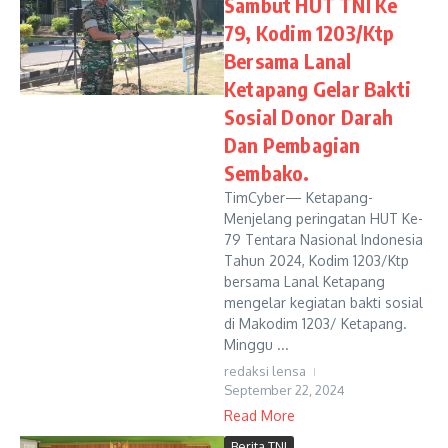
Sambut HUT TNI Ke
79, Kodim 1203/Ktp
Bersama Lanal
Ketapang Gelar Bakti
Sosial Donor Darah
Dan Pembagian
Sembako.
TimCyber— Ketapang-
Menjelang peringatan HUT Ke-
79 Tentara Nasional Indonesia
Tahun 2024, Kodim 1203/Ktp
bersama Lanal Ketapang
mengelar kegiatan bakti sosial
di Makodim 1203/ Ketapang.
Minggu ...
redaksi lensa
September 22, 2024
Read More
Berita TNI