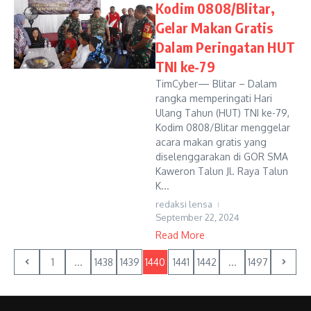
Kodim 0808/Blitar,
Gelar Makan Gratis
Dalam Peringatan HUT
TNI ke-79
TimCyber— Blitar – Dalam
rangka memperingati Hari
Ulang Tahun (HUT) TNI ke-79,
Kodim 0808/Blitar menggelar
acara makan gratis yang
diselenggarakan di GOR SMA
Kaweron Talun Jl. Raya Talun
K...
redaksi lensa
September 22, 2024
Read More
1
...
1438
1439
1440
1441
1442
...
1497