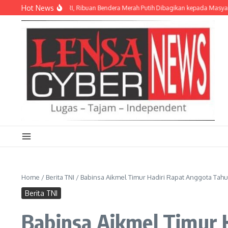
Lewati ke konten
Hot News
mbut HUT Ke-81 RI, Ribuan Bendera Merah Putih Dibagikan kepada Masyarakat
Home
/
Berita TNI
/
Babinsa Aikmel Timur Hadiri Rapat Anggota Ta
Berita TNI
Babinsa Aikmel Timur 