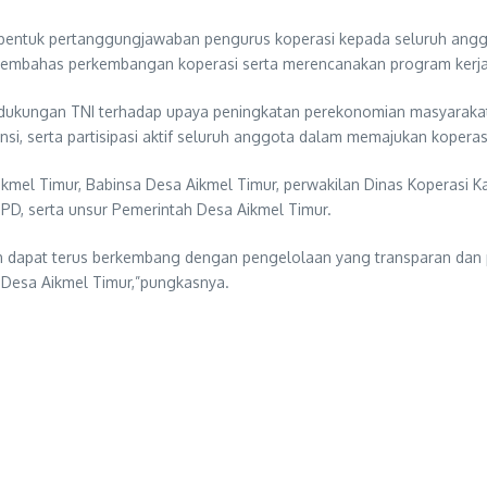
bentuk pertanggungjawaban pengurus koperasi kepada seluruh anggo
tuk membahas perkembangan koperasi serta merencanakan program ker
 dukungan TNI terhadap upaya peningkatan perekonomian masyarakat
i, serta partisipasi aktif seluruh anggota dalam memajukan koperas
 Aikmel Timur, Babinsa Desa Aikmel Timur, perwakilan Dinas Kopera
BPD, serta unsur Pemerintah Desa Aikmel Timur.
tih dapat terus berkembang dengan pengelolaan yang transparan da
 Desa Aikmel Timur,”pungkasnya.