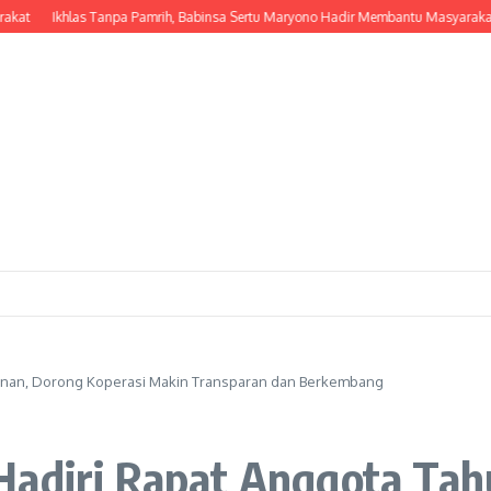
Ikhlas Tanpa Pamrih, Babinsa Sertu Maryono Hadir Membantu Masyarakat da
hunan, Dorong Koperasi Makin Transparan dan Berkembang
Hadiri Rapat Anggota Tah