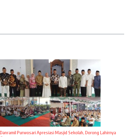
Danramil Purwosari Apresiasi Masjid Sekolah, Dorong Lahirnya