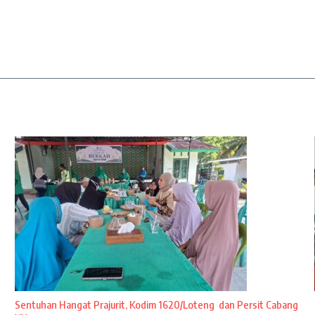
Sentuhan Hangat Prajurit, Kodim 1620/Loteng dan Persit Cabang