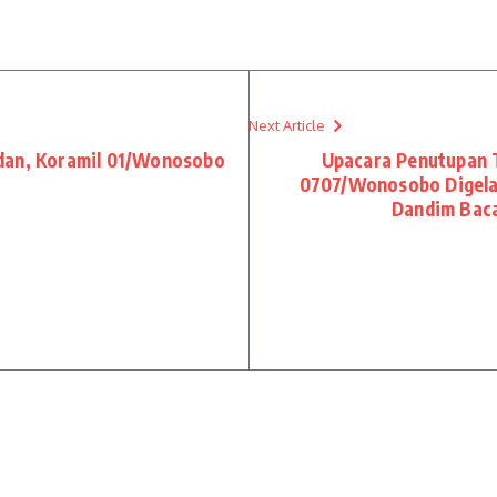
Next Article
dan, Koramil 01/Wonosobo
Upacara Penutupan
0707/Wonosobo Digelar
Dandim Bac