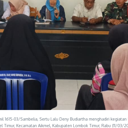
il 1615-03/Sambelia, Sertu Lalu Deny Budiartha menghadiri kegiat
el Timur, Kecamatan Aikmel, Kabupaten Lombok Timur, Rabu (11/03/2