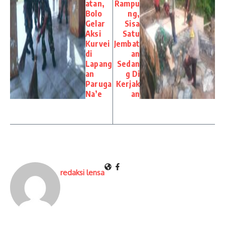
atan,
Rampu
Bolo
ng,
Gelar
Sisa
Aksi
Satu
Kurvei
Jembat
di
an
Lapang
Sedan
an
g Di
Paruga
Kerjak
Na’e
an
redaksi lensa