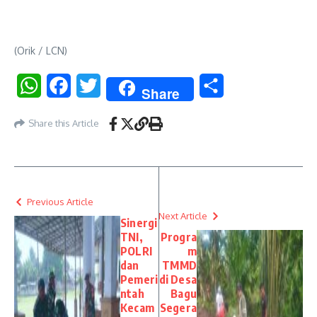
(Orik / LCN)
WhatsApp
Facebook
Twitter
Share
Share
Share this Article
Previous Article
Next Article
Sinergi
TNI,
Progra
POLRI
m
dan
TMMD
Pemeri
di Desa
ntah
Bagu
Kecam
Segera