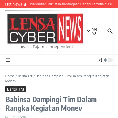
Lewati ke konten
Hot News
Kodim 0912/Kubar Perkuat Kesiapsiagaan Hadapi Karhutla di Punca
Me
nu
Home
/
Berita TNI
/
Babinsa Dampingi Tim Dalam Rangka Kegiatan
Monev
Berita TNI
Babinsa Dampingi Tim Dalam
Rangka Kegiatan Monev
Mei 21, 2025