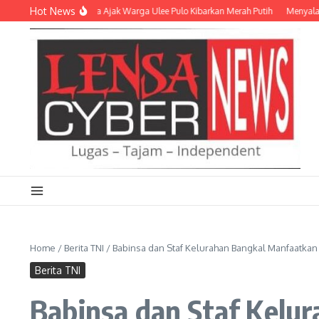
Lewati ke konten
Hot News
e-81 RI, Babinsa Ajak Warga Ulee Pulo Kibarkan Merah Putih
Menyalakan Sema
Home
/
Berita TNI
/
Babinsa dan Staf Kelurahan Bangkal Manfaatkan
Berita TNI
Babinsa dan Staf Kelu