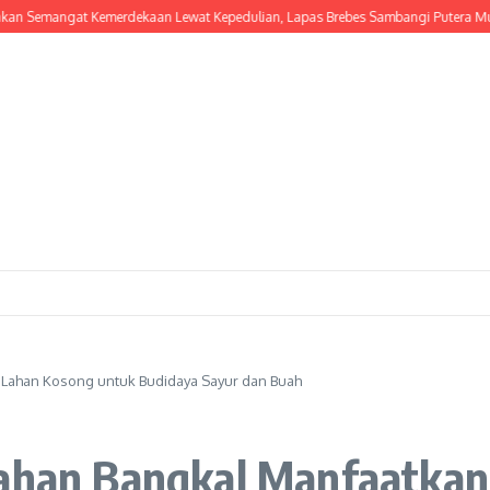
ngat Kemerdekaan Lewat Kepedulian, Lapas Brebes Sambangi Putera Muslimat
 Lahan Kosong untuk Budidaya Sayur dan Buah
rahan Bangkal Manfaatka