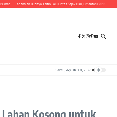
Tanamkan Budaya Tertib Lalu Lintas Sejak Dini, Ditlantas Polda NTB Edukasi P
Sabtu, Agustus 8, 2026
n Lahan Kosong untuk