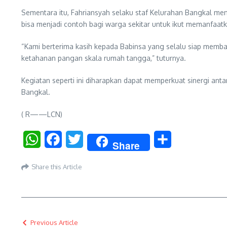
Sementara itu, Fahriansyah selaku staf Kelurahan Bangkal meng
bisa menjadi contoh bagi warga sekitar untuk ikut memanfaa
“Kami berterima kasih kepada Babinsa yang selalu siap memban
ketahanan pangan skala rumah tangga,” tuturnya.
Kegiatan seperti ini diharapkan dapat memperkuat sinergi ant
Bangkal.
( R——LCN)
WhatsApp
Facebook
Twitter
Share
Share
Share this Article
Previous Article