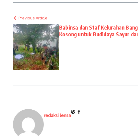
Previous Article
Babinsa dan Staf Kelurahan Ban
Kosong untuk Budidaya Sayur da
redaksi lensa