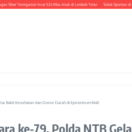
er Terorganisir Incar 526 Ribu Anak di Lombok Timur
Sidak Spontan di Tengah J
lar Bakti Kesehatan dan Donor Darah di Epicentrum Mall
ra ke-79, Polda NTB Gela