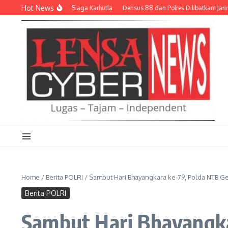
Lewati ke konten
Hot News
olri dan Relawan Siaga Karhutla
Densus 88 dan Polres Dilibatkan! Jaringan Sib
Home
/
Berita POLRI
/
Sambut Hari Bhayangkara ke-79, Polda NTB Ge
Berita POLRI
Sambut Hari Bhayangka