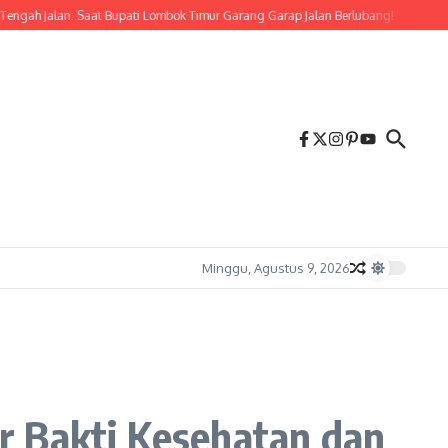
alan: Saat Bupati Lombok Timur Garang Garap Jalan Berlubang!
Semangat Keme
Minggu, Agustus 9, 2026
r Bakti Kesehatan dan