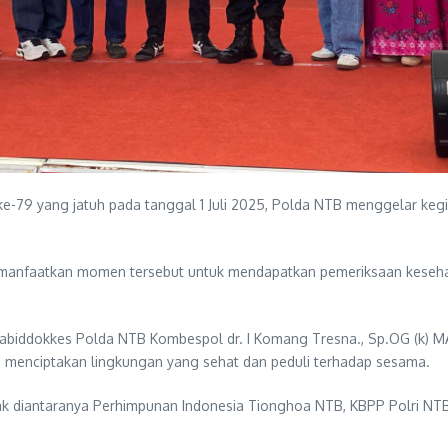
79 yang jatuh pada tanggal 1 Juli 2025, Polda NTB menggelar kegi
manfaatkan momen tersebut untuk mendapatkan pemeriksaan kesehatan
Kabiddokkes Polda NTB Kombespol dr. I Komang Tresna., Sp.OG (k) M
am menciptakan lingkungan yang sehat dan peduli terhadap sesama.
hak diantaranya Perhimpunan Indonesia Tionghoa NTB, KBPP Polri NT