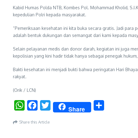
Kabid Humas Polda NTB, Kombes Pol. Mohammad Kholid, S.I.K.
kepedulian Polri kepada masyarakat.
“Pemeriksaan kesehatan ini kita buka secara gratis. Jadi par
adalah bentuk dukungan dan semangat dari kami kepada masya
Selain pelayanan medis dan donor darah, kegiatan ini juga me
kepolisian yang kini hadir tidak hanya sebagai penegak hukum
Bakti kesehatan ini menjadi bukti bahwa peringatan Hari Bh
rakyat.
(Orik / LCN)
WhatsApp
Facebook
Twitter
Share
Share
Share this Article