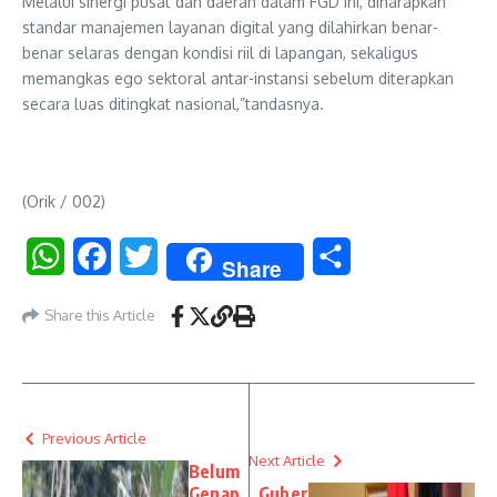
Melalui sinergi pusat dan daerah dalam FGD ini, diharapkan
standar manajemen layanan digital yang dilahirkan benar-
benar selaras dengan kondisi riil di lapangan, sekaligus
memangkas ego sektoral antar-instansi sebelum diterapkan
secara luas ditingkat nasional,”tandasnya.
(Orik / 002)
WhatsApp
Facebook
Twitter
Share
Share
Share this Article
Previous Article
Next Article
Belum
Genap
Guber