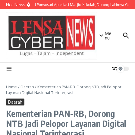
Lewati ke konten
Hot News
Danramil Purwosari Apresiasi Masjid Sekolah, Dorong Lahirnya Gener
Me
nu
Home
/
Daerah
/
Kementerian PAN-RB, Dorong NTB Jadi Pelopor
Layanan Digital Nasional Terintegrasi
Daerah
Kementerian PAN-RB, Dorong
NTB Jadi Pelopor Layanan Digital
Nasional Terintegrasi