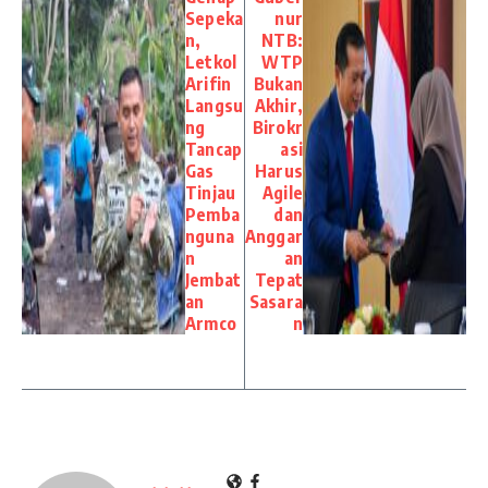
Sepeka
nur
n,
NTB:
Letkol
WTP
Arifin
Bukan
Langsu
Akhir,
ng
Birokr
Tancap
asi
Gas
Harus
Tinjau
Agile
Pemba
dan
nguna
Anggar
n
an
Jembat
Tepat
an
Sasara
Armco
n