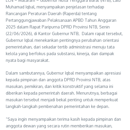
LCN – Mataram – Gubernur Nusa Tenggara Barat (NTB), Lalu
Muhamad Iqbal, menyampaikan penjelasan terhadap
Rancangan Peraturan Daerah (Raperda) tentang
Pertanggungjawaban Pelaksanaan APBD Tahun Anggaran
2025 dalam Rapat Paripurna DPRD Provinsi NTB, Senin
(22/06/2026), di Kantor Gubernur NTB, Dalam rapat tersebut,
Gubernur Iqbal menekankan pentingnya perubahan orientasi
pemerintahan, dari sekadar tertib administrasi menuju tata
kelola yang berfokus pada substansi, kinerja, dan dampak
nyata bagi masyarakat.
Dalam sambutannya, Gubernur Iqbal menyampaikan apresiasi
kepada pimpinan dan anggota DPRD Provinsi NTB, atas
masukan, pemikiran, dan kritik konstruktif yang selama ini
diberikan kepada pemerintah daerah. Menurutnya, berbagai
masukan tersebut menjadi bekal penting untuk memperkuat
langkah-langkah pembenahan pemerintahan ke depan.
“Saya ingin menyampaikan terima kasih kepada pimpinan dan
anggota dewan yang secara rutin memberikan masukan,