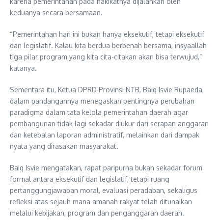
karena pemerintahan pada hakikatnya dijalankan oleh
keduanya secara bersamaan.
“Pemerintahan hari ini bukan hanya eksekutif, tetapi eksekutif
dan legislatif. Kalau kita berdua berbenah bersama, insyaallah
tiga pilar program yang kita cita-citakan akan bisa terwujud,”
katanya.
Sementara itu, Ketua DPRD Provinsi NTB, Baiq Isvie Rupaeda,
dalam pandangannya menegaskan pentingnya perubahan
paradigma dalam tata kelola pemerintahan daerah agar
pembangunan tidak lagi sekadar diukur dari serapan anggaran
dan ketebalan laporan administratif, melainkan dari dampak
nyata yang dirasakan masyarakat.
Baiq Isvie mengatakan, rapat paripurna bukan sekadar forum
formal antara eksekutif dan legislatif, tetapi ruang
pertanggungjawaban moral, evaluasi peradaban, sekaligus
refleksi atas sejauh mana amanah rakyat telah ditunaikan
melalui kebijakan, program dan penganggaran daerah.