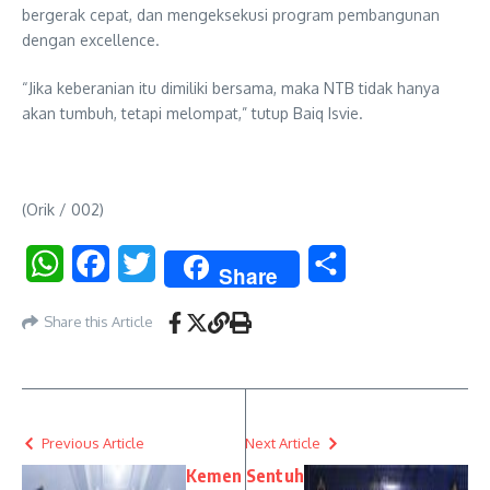
bergerak cepat, dan mengeksekusi program pembangunan
dengan excellence.
“Jika keberanian itu dimiliki bersama, maka NTB tidak hanya
akan tumbuh, tetapi melompat,” tutup Baiq Isvie.
(Orik / 002)
WhatsApp
Facebook
Twitter
Share
Share
Share this Article
Previous Article
Next Article
Kemen
Sentuh