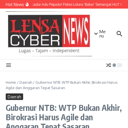
Lewati ke konten
Hot News
Bukan Sekadar Adu Pepadu! Polres Lotara ‘Bakar’ Semangat HUT KLU dan
Me
nu
Home
/
Daerah
/
Gubernur NTB: WTP Bukan Akhir, Birokrasi Harus
Agile dan Anggaran Tepat Sasaran
Daerah
Gubernur NTB: WTP Bukan Akhir,
Birokrasi Harus Agile dan
Anggaran Tepat Sasaran