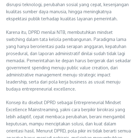
disrupsi teknologi, perubahan sosial yang cepat, kesenjangan
kualitas sumber daya manusia, hingga meningkatnya
ekspektasi publik terhadap kualitas layanan pemerintah.
Karena itu, DPRD menilai NTB, membutuhkan mindset
switching dalam tata kelola pembangunan. Paradigma lama
yang hanya berorientasi pada serapan anggaran, kepatuhan
prosedural, dan laporan administratif dinilai sudah tidak lagi
memadai. Pemerintahan ke depan harus bergerak dari sekadar
government spending menuju public value creation, dari
administrative management menuju strategic impact
leadership, serta dari pola kerja business as usual menuju
budaya entrepreneurial excellence.
Konsep itu disebut DPRD sebagai Entrepreneurial Mindset
Excellence Mainstreaming, yakni cara berpikir birokrasi yang
lebih adaptif, cepat membaca perubahan, berani mengambil
keputusan, mampu menciptakan solusi, dan kuat dalam
orientasi hasil. Menurut DPRD, pola pikir ini tidak berarti semua
aparatur harus menjadi pebisnis, melainkan menumbuhkan