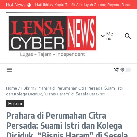
Lewati ke konten
Hot News
Dengan Hati Ikhlas, Koptu Taufik Alhidayah Gotong Royong Bantu 
Me
nu
Home
/
Hukrim
/
Prahara di Perumahan Citra Persada: Suami Istri
dan Kolega Diciduk, “Bisnis Haram” di Sesela Berakhir!
Hukrim
Prahara di Perumahan Citra
Persada: Suami Istri dan Kolega
Diciduk, “Bisnis Haram” di Sesela