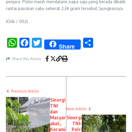
penjara. Polisi masih mendalami siapa saja yang berada dibalik
rantai pasokan sabu seberat 2,34 gram tersebut,”pungkasnya.
(Orik / 002)
WhatsApp
Facebook
Twitter
Share
Share
Share this Article
Previous Article
Sinergi
TNI
Next Article
dan
Masyar
Sinergi
akat,
TNI–
Korami
Polri