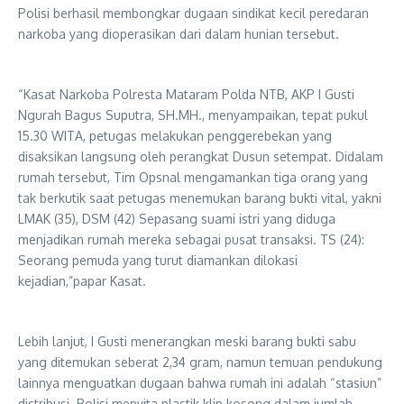
Polisi berhasil membongkar dugaan sindikat kecil peredaran
narkoba yang dioperasikan dari dalam hunian tersebut.
“Kasat Narkoba Polresta Mataram Polda NTB, AKP I Gusti
Ngurah Bagus Suputra, SH.MH., menyampaikan, ​tepat pukul
15.30 WITA, petugas melakukan penggerebekan yang
disaksikan langsung oleh perangkat Dusun setempat. Didalam
rumah tersebut, Tim Opsnal mengamankan tiga orang yang
tak berkutik saat petugas menemukan barang bukti vital, yakni
LMAK (35), DSM (42) Sepasang suami istri yang diduga
menjadikan rumah mereka sebagai pusat transaksi. TS (24):
Seorang pemuda yang turut diamankan dilokasi
kejadian,”papar Kasat.
Lebih lanjut, I Gusti menerangkan meski barang bukti sabu
yang ditemukan seberat 2,34 gram, namun temuan pendukung
lainnya menguatkan dugaan bahwa rumah ini adalah “stasiun”
distribusi. Polisi menyita plastik klip kosong dalam jumlah