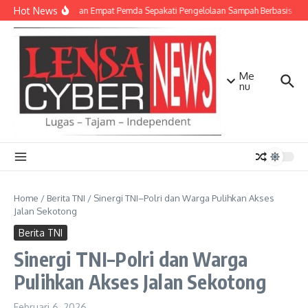
Lewati ke konten
Hot News
TNI AD dan Empat Pemda Sepakati Pengelolaan Sampah Berbasis Tekn
Me
nu
Home
/
Berita TNI
/
Sinergi TNI–Polri dan Warga Pulihkan Akses
Jalan Sekotong
Berita TNI
Sinergi TNI–Polri dan Warga
Pulihkan Akses Jalan Sekotong
Februari 6, 2026