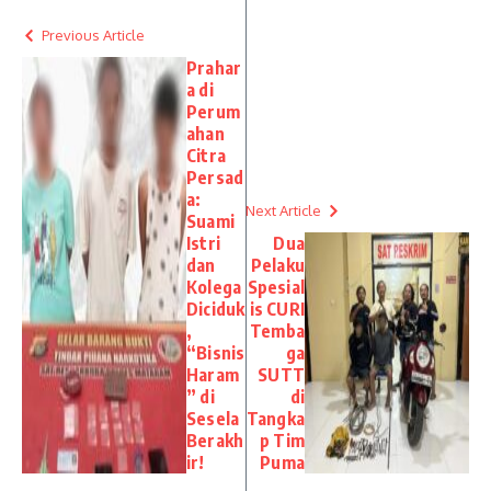
Previous Article
Prahar
a di
Perum
ahan
Citra
Persad
a:
Next Article
Suami
Istri
Dua
dan
Pelaku
Kolega
Spesial
Diciduk
is CURI
,
Temba
“Bisnis
ga
Haram
SUTT
” di
di
Sesela
Tangka
Berakh
p Tim
ir!
Puma