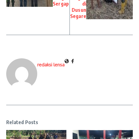
Sergap
di
Dusun
Segare
redaksi lensa
Related Posts