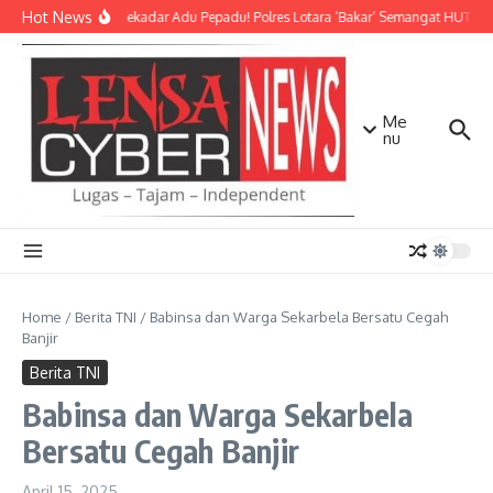
Lewati ke konten
Hot News
Bukan Sekadar Adu Pepadu! Polres Lotara ‘Bakar’ Semangat HUT KLU 
Me
nu
Home
/
Berita TNI
/
Babinsa dan Warga Sekarbela Bersatu Cegah
Banjir
Berita TNI
Babinsa dan Warga Sekarbela
Bersatu Cegah Banjir
April 15, 2025