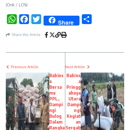
(Orik / LCN)
WhatsApp
Facebook
Twitter
Share
Share
Share this Article
Previous Article
Next Article
Babins
Babins
a
a
Bersa
Pringg
ma
abaya
PPL,
Utara
Dampi
Dampi
ngi
ngi
Bulog
Kegiat
Dalam
an
Rangka
Sergab