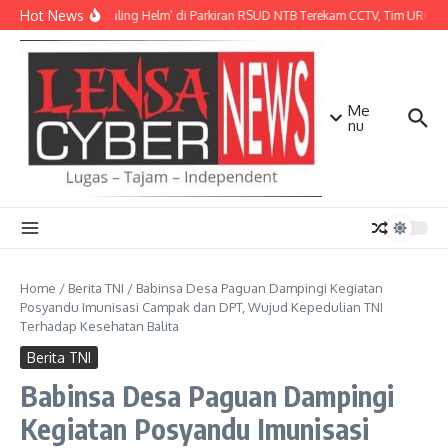
Lewati ke konten
Hot News
Aksi ‘Maling Helm’ di Parkiran RSUD NTB Terekam CCTV, Tim URC Ma
Me
nu
Home
/
Berita TNI
/
Babinsa Desa Paguan Dampingi Kegiatan
Posyandu Imunisasi Campak dan DPT, Wujud Kepedulian TNI
Terhadap Kesehatan Balita
Berita TNI
Babinsa Desa Paguan Dampingi
Kegiatan Posyandu Imunisasi