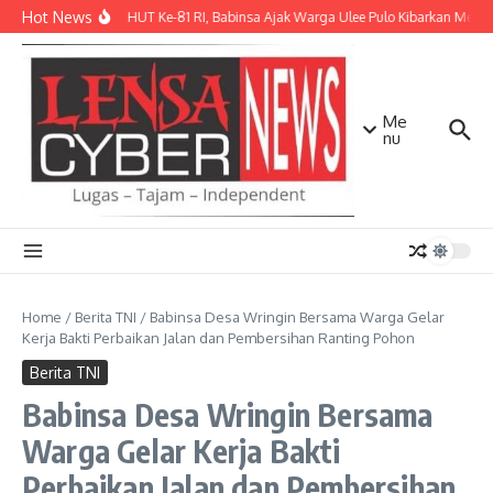
Lewati ke konten
Hot News
Sambut HUT Ke-81 RI, Babinsa Ajak Warga Ulee Pulo Kibarkan Merah 
Me
nu
Home
/
Berita TNI
/
Babinsa Desa Wringin Bersama Warga Gelar
Kerja Bakti Perbaikan Jalan dan Pembersihan Ranting Pohon
Berita TNI
Babinsa Desa Wringin Bersama
Warga Gelar Kerja Bakti
Perbaikan Jalan dan Pembersihan