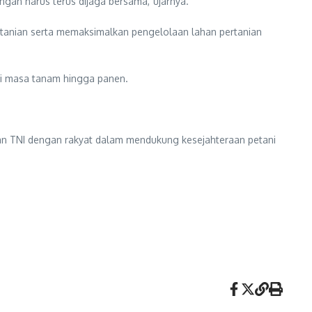
gan harus terus dijaga bersama,”ujarnya.
rtanian serta memaksimalkan pengelolaan lahan pertanian
ri masa tanam hingga panen.
n TNI dengan rakyat dalam mendukung kesejahteraan petani