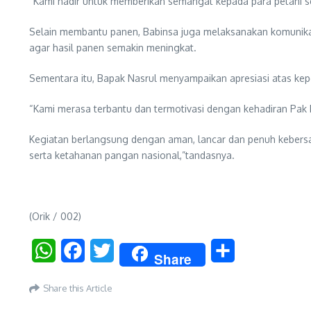
“Kami hadir untuk memberikan semangat kepada para petani se
Selain membantu panen, Babinsa juga melaksanakan komunikasi
agar hasil panen semakin meningkat.
Sementara itu, Bapak Nasrul menyampaikan apresiasi atas kep
“Kami merasa terbantu dan termotivasi dengan kehadiran Pa
Kegiatan berlangsung dengan aman, lancar dan penuh keber
serta ketahanan pangan nasional,”tandasnya.
(Orik / 002)
WhatsApp
Facebook
Twitter
Share
Share
Share this Article