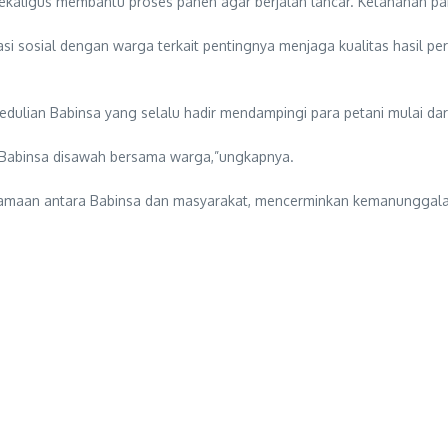
kaligus membantu proses panen agar berjalan lancar. Ketahanan pan
 sosial dengan warga terkait pentingnya menjaga kualitas hasil pe
edulian Babinsa yang selalu hadir mendampingi para petani mulai da
k Babinsa disawah bersama warga,”ungkapnya.
samaan antara Babinsa dan masyarakat, mencerminkan kemanunggala