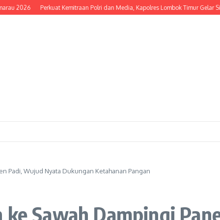
026
Perkuat Kemitraan Polri dan Media, Kapolres Lombok Timur Gelar Silatur
nen Padi, Wujud Nyata Dukungan Ketahanan Pangan
n ke Sawah Dampingi Pan