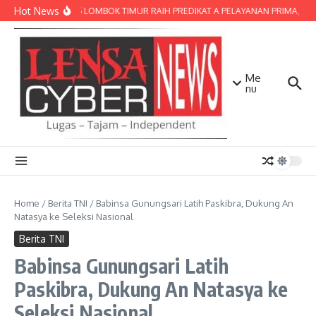
Lewati ke konten
Hot News
POLRES LOMBOK TIMUR RAIH PREDIKAT A PELAYANAN PRIMA, TERBA
Me
nu
Home
/
Berita TNI
/
Babinsa Gunungsari Latih Paskibra, Dukung An
Natasya ke Seleksi Nasional
Berita TNI
Babinsa Gunungsari Latih
Paskibra, Dukung An Natasya ke
Seleksi Nasional