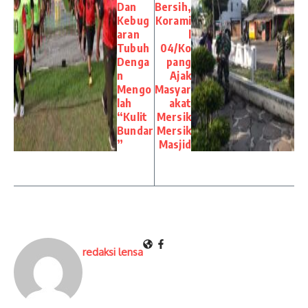
Dan
Bersih,
Kebug
Korami
aran
l
Tubuh
04/Ko
Denga
pang
n
Ajak
Mengo
Masyar
lah
akat
“Kulit
Mersik
Bundar
Mersik
”
Masjid
redaksi lensa