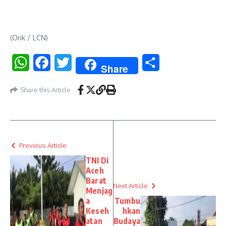
(Orik / LCN)
WhatsApp
Facebook
Twitter
Share
Share
Share this Article
Previous Article
TNI Di
Aceh
Barat
Next Article
Menjag
a
Tumbu
Keseh
hkan
atan
Budaya