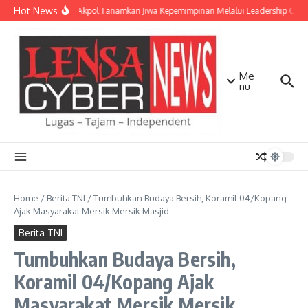
Lewati ke konten
Hot News
Taruna Akpol Tanamkan Jiwa Kepemimpinan Melalui Leadership Camp
Me
nu
Home
/
Berita TNI
/
Tumbuhkan Budaya Bersih, Koramil 04/Kopang
Ajak Masyarakat Mersik Mersik Masjid
Berita TNI
Tumbuhkan Budaya Bersih,
Koramil 04/Kopang Ajak
Masyarakat Mersik Mersik