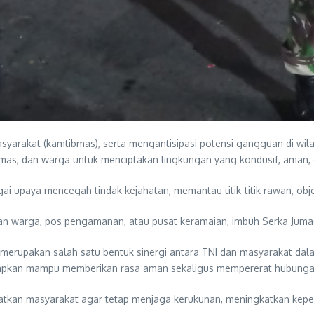
yarakat (kamtibmas), serta mengantisipasi potensi gangguan di wil
 ormas, dan warga untuk menciptakan lingkungan yang kondusif, ama
i upaya mencegah tindak kejahatan, memantau titik-titik rawan, obje
unan warga, pos pengamanan, atau pusat keramaian, imbuh Serka Juma
erupakan salah satu bentuk sinergi antara TNI dan masyarakat dala
rapkan mampu memberikan rasa aman sekaligus mempererat hubunga
tkan masyarakat agar tetap menjaga kerukunan, meningkatkan kepedu