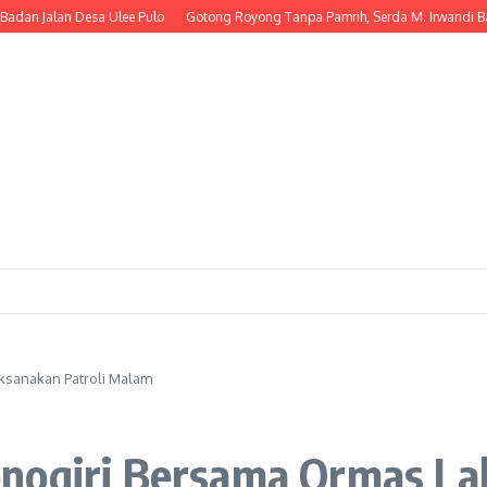
lan Desa Ulee Pulo
Gotong Royong Tanpa Pamrih, Serda M. Irwandi Bantu 
ksanakan Patroli Malam
nogiri Bersama Ormas La