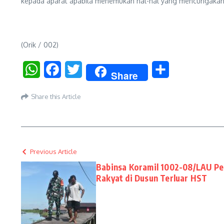
kepada aparat apabila menemukan hal-hal yang mencurigakan
(Orik / 002)
WhatsApp
Facebook
Twitter
Share
Share
Share this Article
Previous Article
Babinsa Koramil 1002-08/LAU Pe
Rakyat di Dusun Terluar HST