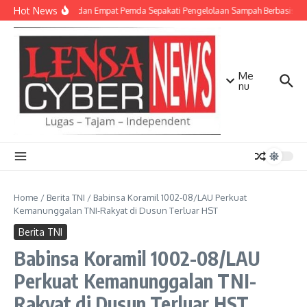
Lewati ke konten
Hot News
TNI AD dan Empat Pemda Sepakati Pengelolaan Sampah Berbasis Tek
Me
nu
Home
/
Berita TNI
/
Babinsa Koramil 1002-08/LAU Perkuat
Kemanunggalan TNI-Rakyat di Dusun Terluar HST
Berita TNI
Babinsa Koramil 1002-08/LAU
Perkuat Kemanunggalan TNI-
Rakyat di Dusun Terluar HST