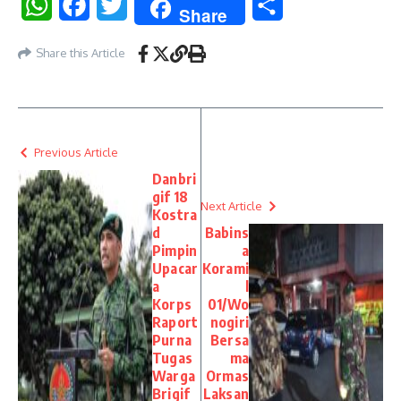
WhatsApp
Facebook
Twitter
Share
Share
Share this Article
Previous Article
Danbri
gif 18
Next Article
Kostra
d
Babins
Pimpin
a
Upacar
Korami
a
l
Korps
01/Wo
Raport
nogiri
Purna
Bersa
Tugas
ma
Warga
Ormas
Brigif
Laksan