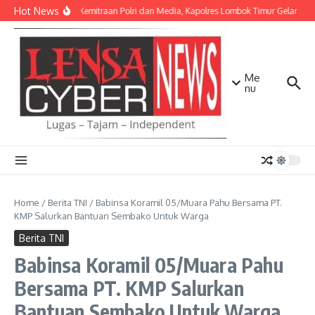
Lewati ke konten
Hot News
Perkuat Kemitraan Polri dan Media, Kapolres Lombok Timur Gelar Si
Me
nu
Home
/
Berita TNI
/
Babinsa Koramil 05/Muara Pahu Bersama PT.
KMP Salurkan Bantuan Sembako Untuk Warga
Berita TNI
Babinsa Koramil 05/Muara Pahu
Bersama PT. KMP Salurkan
Bantuan Sembako Untuk Warga