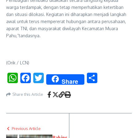
Pembagian sembako dilakukan secara langsung kepada
warga terdampak, dengan tetap memperhatikan ketertiban
dan situasi dilokasi. Kegiatan ini diharapkan menjadi langkah
awal untuk terus mempererat hubungan antara perusahaan,
aparat TNI, dan masyarakat diwilayah Kecamatan Muara
Pahu,”tandasnya.
(Orik / LCN)
WhatsApp
Facebook
Twitter
Share
Share
Share this Article
Previous Article
Babins