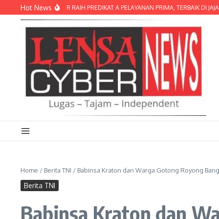
Lewati ke konten
Hot News
LRES LOMBOK TIMUR RAIH PREDIKAT A PELAYANAN PRIMA, TERBAIK DI JAJARA
Home
/
Berita TNI
/
Babinsa Kraton dan Warga Gotong Royong Bang
Berita TNI
Babinsa Kraton dan W