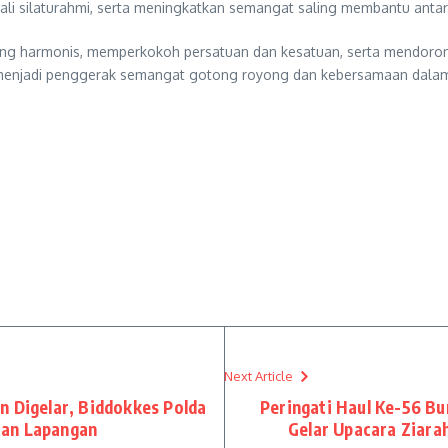
ali silaturahmi, serta meningkatkan semangat saling membantu anta
t yang harmonis, memperkokoh persatuan dan kesatuan, serta mendor
 menjadi penggerak semangat gotong royong dan kebersamaan dala
Next Article
n Digelar, Biddokkes Polda
Peringati Haul Ke-56 Bu
tan Lapangan
Gelar Upacara Ziara