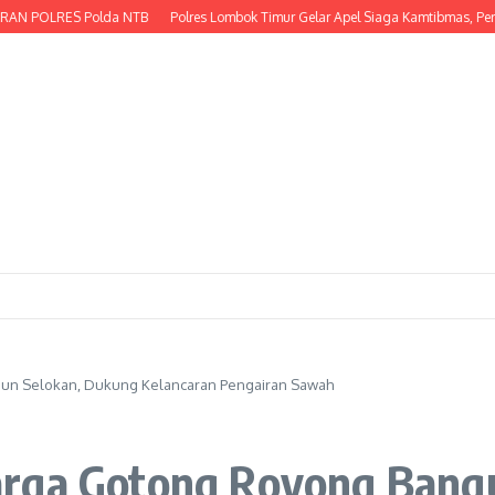
N POLRES Polda NTB
Polres Lombok Timur Gelar Apel Siaga Kamtibmas, Perku
un Selokan, Dukung Kelancaran Pengairan Sawah
arga Gotong Royong Bang