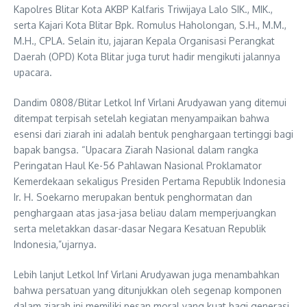
Kapolres Blitar Kota AKBP Kalfaris Triwijaya Lalo SIK., MIK.,
serta Kajari Kota Blitar Bpk. Romulus Haholongan, S.H., M.M.,
M.H., CPLA. Selain itu, jajaran Kepala Organisasi Perangkat
Daerah (OPD) Kota Blitar juga turut hadir mengikuti jalannya
upacara.
Dandim 0808/Blitar Letkol Inf Virlani Arudyawan yang ditemui
ditempat terpisah setelah kegiatan menyampaikan bahwa
esensi dari ziarah ini adalah bentuk penghargaan tertinggi bagi
bapak bangsa. “Upacara Ziarah Nasional dalam rangka
Peringatan Haul Ke-56 Pahlawan Nasional Proklamator
Kemerdekaan sekaligus Presiden Pertama Republik Indonesia
Ir. H. Soekarno merupakan bentuk penghormatan dan
penghargaan atas jasa-jasa beliau dalam memperjuangkan
serta meletakkan dasar-dasar Negara Kesatuan Republik
Indonesia,”ujarnya.
Lebih lanjut Letkol Inf Virlani Arudyawan juga menambahkan
bahwa persatuan yang ditunjukkan oleh segenap komponen
dalam ziarah ini memiliki pesan moral yang kuat bagi generasi