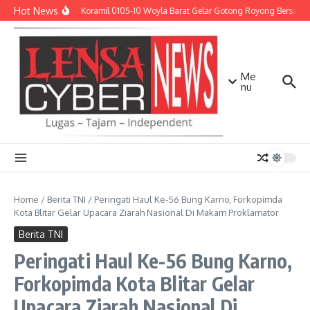
Lewati ke konten
Hot News
Babinsa Koramil 0105-10 Woyla Barat Gelar Gotong Royong Bersama 
Me
nu
Home
/
Berita TNI
/
Peringati Haul Ke-56 Bung Karno, Forkopimda
Kota Blitar Gelar Upacara Ziarah Nasional Di Makam Proklamator
Berita TNI
Peringati Haul Ke-56 Bung Karno,
Forkopimda Kota Blitar Gelar
Upacara Ziarah Nasional Di