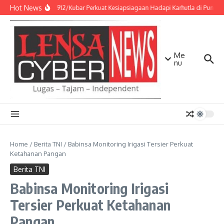
Lewati ke konten
Hot News
Kodim 0912/Kubar Perkuat Kesiapsiagaan Hadapi Karhutla di Puncak
Me
nu
Home
/
Berita TNI
/
Babinsa Monitoring Irigasi Tersier Perkuat
Ketahanan Pangan
Berita TNI
Babinsa Monitoring Irigasi
Tersier Perkuat Ketahanan
Pangan