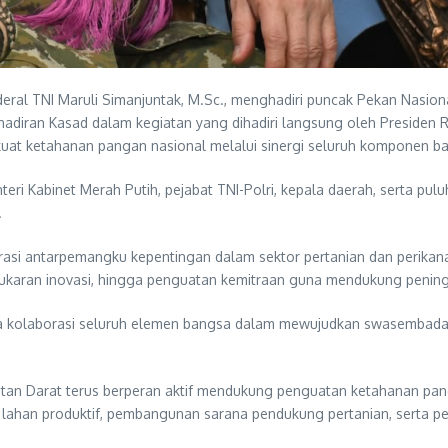
al TNI Maruli Simanjuntak, M.Sc., menghadiri puncak Pekan Nasiona
hadiran Kasad dalam kegiatan yang dihadiri langsung oleh Presiden
at ketahanan pangan nasional melalui sinergi seluruh komponen b
eri Kabinet Merah Putih, pejabat TNI-Polri, kepala daerah, serta puluh
.
asi antarpemangku kepentingan dalam sektor pertanian dan perikana
ertukaran inovasi, hingga penguatan kemitraan guna mendukung pening
a kolaborasi seluruh elemen bangsa dalam mewujudkan swasembada 
katan Darat terus berperan aktif mendukung penguatan ketahanan p
lahan produktif, pembangunan sarana pendukung pertanian, serta p