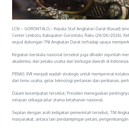
LCN – GORONTALO,– Kepala Staf Angkatan Darat (Kasad) Jender
Center Limboto, Kabupaten Gorontalo, Rabu (24/06/2026). Ke
wujud dukungan TNI Angkatan Darat terhadap upaya memperku
Kegiatan berskala nasional tersebut juga dihadiri sejumlah ment
akademisi, dan pelaku usaha dari berbagai daerah di Indonesia
PENAS XVII menjadi wadah strategis untuk mempererat kolabor
dari temu usaha, gelar teknologi pertanian dan perikanan, p
Dalam kesempatan tersebut, Presiden menegaskan pentingny
nelayan sebagai pilar utama ketahanan nasional.
Sejalan dengan arah kebijakan pemerintah tersebut, TNI Ang
masyarakat, antara lain pendampingan petani, pengembangan 