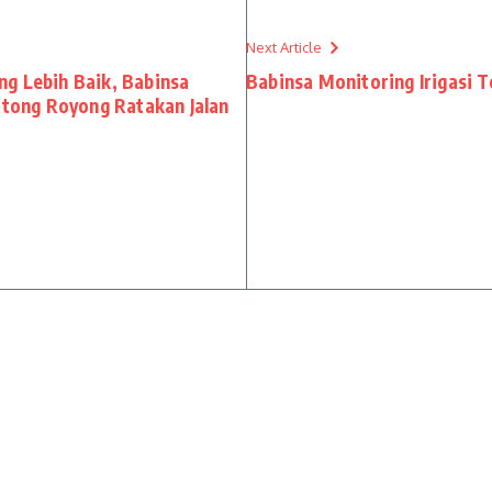
Next Article
g Lebih Baik, Babinsa
Babinsa Monitoring Irigasi 
ong Royong Ratakan Jalan