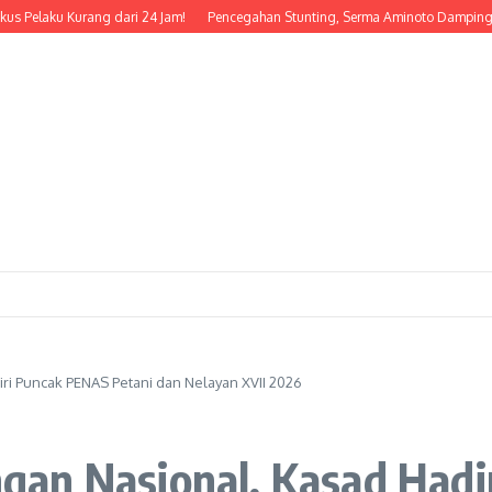
u Kurang dari 24 Jam!
Pencegahan Stunting, Serma Aminoto Dampingi Nakes 
i Puncak PENAS Petani dan Nelayan XVII 2026
gan Nasional, Kasad Hadi