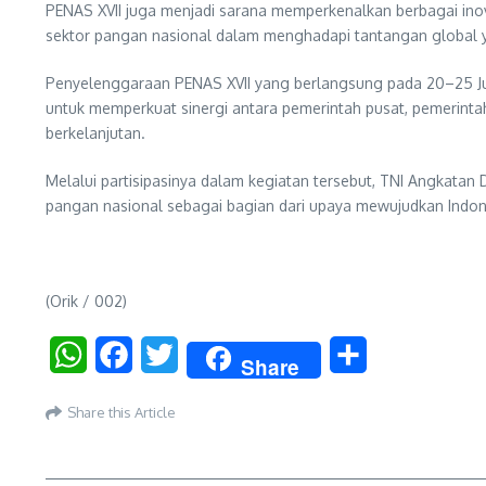
PENAS XVII juga menjadi sarana memperkenalkan berbagai inov
sektor pangan nasional dalam menghadapi tantangan global 
Penyelenggaraan PENAS XVII yang berlangsung pada 20–25 Juni
untuk memperkuat sinergi antara pemerintah pusat, pemerint
berkelanjutan.
Melalui partisipasinya dalam kegiatan tersebut, TNI Angka
pangan nasional sebagai bagian dari upaya mewujudkan Indone
(Orik / 002)
WhatsApp
Facebook
Twitter
Share
Share
Share this Article