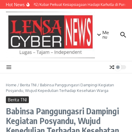
Lewati ke konten
Hot News
Kodim 0912/Kubar Perkuat Kesiapsiagaan Hadapi Karhutla di Puncak
Me
nu
Home
/
Berita TNI
/
Babinsa Panggungasri Dampingi Kegiatan
Posyandu, Wujud Kepedulian Terhadap Kesehatan Warga
Berita TNI
Babinsa Panggungasri Dampingi
Kegiatan Posyandu, Wujud
Kepedulian Terhadap Kesehatan