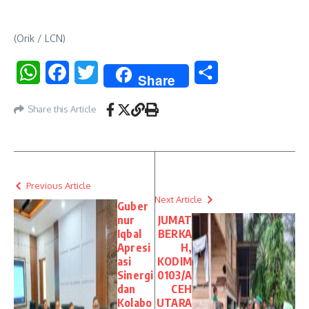
(Orik / LCN)
WhatsApp
Facebook
Twitter
Share
Share
Share this Article
Previous Article
Next Article
Guber
nur
JUMAT
Iqbal
BERKA
Apresi
H,
asi
KODIM
Sinergi
0103/A
dan
CEH
Kolabo
UTARA