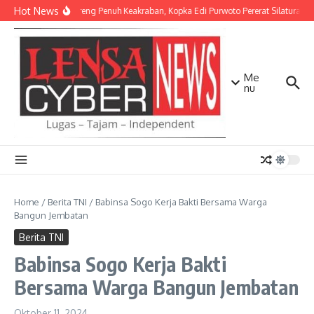
Lewati ke konten
Hot News
Ngopi Bareng Penuh Keakraban, Kopka Edi Purwoto Pererat Silaturahm
Me
nu
Home
/
Berita TNI
/
Babinsa Sogo Kerja Bakti Bersama Warga
Bangun Jembatan
Berita TNI
Babinsa Sogo Kerja Bakti
Bersama Warga Bangun Jembatan
Oktober 11, 2024