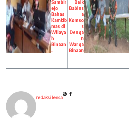
Sambir
Baik
ejo
Babins
Bahas
a
Kamtib
Komso
mas di
s
Wilaya
Denga
h
n
Binaan
Warga
.
Binaan
redaksi lensa