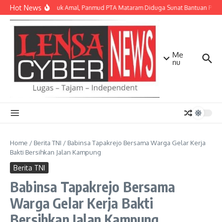
Lewati ke konten
Hot News
Dalih untuk Amal, Panmud PTA Mataram Diduga Sunat Bantuan PIP Ya
Me
nu
Home
/
Berita TNI
/
Babinsa Tapakrejo Bersama Warga Gelar Kerja
Bakti Bersihkan Jalan Kampung
Berita TNI
Babinsa Tapakrejo Bersama
Warga Gelar Kerja Bakti
Bersihkan Jalan Kampung