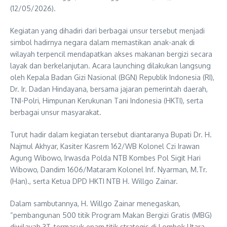
(12/05/2026).
Kegiatan yang dihadiri dari berbagai unsur tersebut menjadi
simbol hadirnya negara dalam memastikan anak-anak di
wilayah terpencil mendapatkan akses makanan bergizi secara
layak dan berkelanjutan. Acara launching dilakukan langsung
oleh Kepala Badan Gizi Nasional (BGN) Republik Indonesia (RI),
Dr. Ir. Dadan Hindayana, bersama jajaran pemerintah daerah,
TNI-Polri, Himpunan Kerukunan Tani Indonesia (HKTI), serta
berbagai unsur masyarakat.
Turut hadir dalam kegiatan tersebut diantaranya Bupati Dr. H.
Najmul Akhyar, Kasiter Kasrem 162/WB Kolonel Czi Irawan
Agung Wibowo, Irwasda Polda NTB Kombes Pol Sigit Hari
Wibowo, Dandim 1606/Mataram Kolonel Inf. Nyarman, M.Tr.
(Han)., serta Ketua DPD HKTI NTB H. Willgo Zainar.
Dalam sambutannya, H. Willgo Zainar menegaskan,
“pembangunan 500 titik Program Makan Bergizi Gratis (MBG)
diwilayah 3T, termasuk enam titik strategis di Lombok Utara,