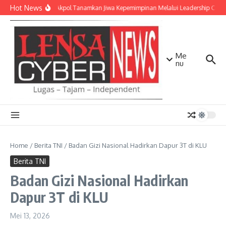
Lewati ke konten
Hot News
Taruna Akpol Tanamkan Jiwa Kepemimpinan Melalui Leadership Camp
Me
nu
Home
/
Berita TNI
/
Badan Gizi Nasional Hadirkan Dapur 3T di KLU
Berita TNI
Badan Gizi Nasional Hadirkan
Dapur 3T di KLU
Mei 13, 2026