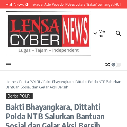
Lewati ke konten
Hot News
Bukan Sekadar Adu Pepadu! Polres Lotara ‘Bakar’ Semangat HUT KLU 
Me
nu
Home
/
Berita POLRI
/
Bakti Bhayangkara, Dittahti Polda NTB Salurkan
Bantuan Sosial dan Gelar Aksi Bersih
Berita POLRI
Bakti Bhayangkara, Dittahti
Polda NTB Salurkan Bantuan
Sosial dan Gelar Aksi Bersih