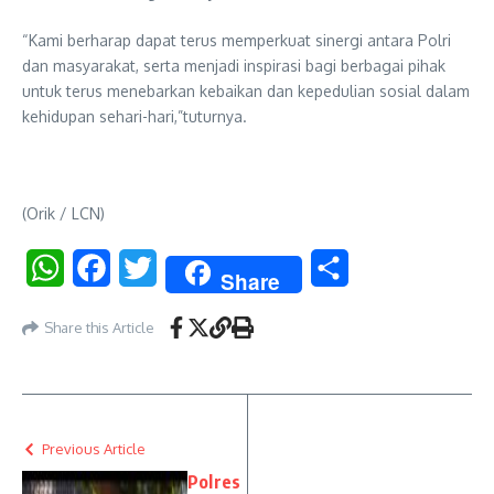
“Kami berharap dapat terus memperkuat sinergi antara Polri
dan masyarakat, serta menjadi inspirasi bagi berbagai pihak
untuk terus menebarkan kebaikan dan kepedulian sosial dalam
kehidupan sehari-hari,”tuturnya.
(Orik / LCN)
WhatsApp
Facebook
Twitter
Share
Share
Share this Article
Previous Article
Polres