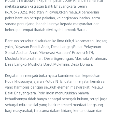
Polda NTB dibawah kepemimpinan AKBP Rifai bersama staf
melaksanakan kegiatan Bakti Bhayangkara, Senin,
(16/06/2025). Kegiatan ini diwujudkan melalui pemberian
paket bantuan berupa pakaian, kelengkapan ibadah, serta
sarana penunjang ibadah lainnya kepada masyarakat dan
beberapa tempat ibadah diwilayah Lombok Barat.
Bantuan tersebut disalurkan ke lima titik,di kecamatan Lingsar,
yakni, Yayasan Peduli Anak, Desa Langko,Pusat Pelayanan
Sosial Asuhan Anak “Generasi Harapan” Provinsi NTB,
Mushola Baiturrahman, Desa Sigerongan, Mushola Arrahman,
Desa Langko, Mushola Darul Mukminin, Desa Duman.
Kegiatan ini menjadi bukti nyata komitmen dan kepedulian
Polri, khususnya jajaran Polda NTB, dalam menjalin kemitraan
yang harmonis dengan seluruh elemen masyarakat. Melalui
Bakti Bhayangkara, Polri ingin menunjukkan bahwa
kehadirannya tidak hanya sebagai penegak hukum, tetapi juga
sebagai mitra sosial yang hadir memberi manfaat langsung
bagi masyarakat, terutama dalam bidang kemanusiaan dan