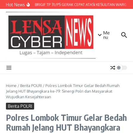
Lewati ke konten
Hot News
DENMA BRIGIF TP 31/PS GERAK CEPAT ATASI KESULITAN WARGA, D
Me
nu
Home
/
Berita POLRI
/
Polres Lombok Timur Gelar Bedah Rumah
Jelang HUT Bhayangkara ke-79: Sinergi Polri dan Masyarakat
Wujudkan Kesejahteraan
Berita POLRI
Polres Lombok Timur Gelar Bedah
Rumah Jelang HUT Bhayangkara