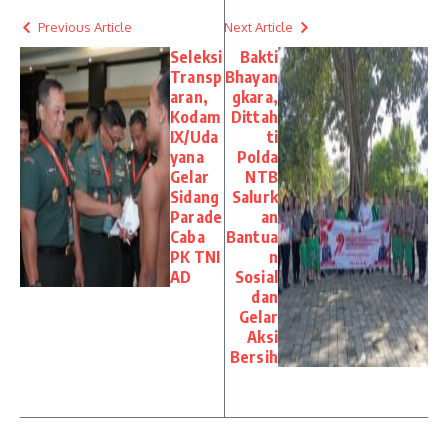
Previous Article
Next Article
Seleksi
Bakti
Transp
Bhayan
aran,
gkara,
Kodam
Dittah
IX/Uda
ti
yana
Polda
Gelar
NTB
Sidang
Salurk
Parade
an
Caba
Bantua
PK TNI
n
AD
Sosial
dan
Gelar
Aksi
Bersih