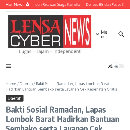
Lewati ke konten
Hot News
TNI-Polri dan Relawan Siaga Karhutla
Densus 88 dan Polres Diliba
Me
nu
Home
/
Daerah
/
Bakti Sosial Ramadan, Lapas Lombok Barat
Hadirkan Bantuan Sembako serta Layanan Cek Kesehatan Gratis
Daerah
Bakti Sosial Ramadan, Lapas
Lombok Barat Hadirkan Bantuan
Sembako serta Layanan Cek