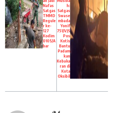
an Jadi
Musiba
Nafas
h:
Satgas
Satgas
TMMD
Swase
Regule
mbada
r ke-
Yonif
127
751/VJS
Kodim
Pos
0105/A
Kotis
bar
Bantu
Padam
kan
Kebaka
ran di
Kota
Oksibil