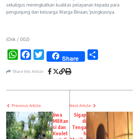
sekaligus meningkatkan kualitas pelayanan kepada para
pengunjung dan keluarga Warga Binaan,”pungkasnya.
(Orik / 002)
WhatsApp
Facebook
Twitter
Share
Share
Share this Article
Previous Article
Next Article
Jiwa
Sigap
Militan
di
si dan
Tenga
Keulet
h