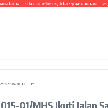
an HUT RI Ke-81, LPKA Lombok Tengah Ikuti Kegiatan Donor Darah
Wujud Kepe
ntai Meriahkan HUT RI ke-80
1015-01/MHS Ikuti Jalan 