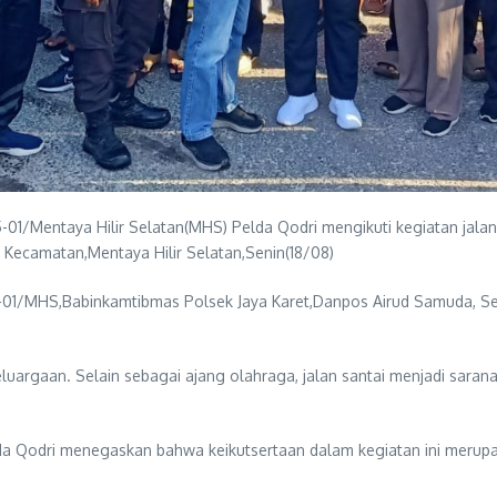
01/Mentaya Hilir Selatan(MHS) Pelda Qodri mengikuti kegiatan jal
r Kecamatan,Mentaya Hilir Selatan,Senin(18/08)
015-01/MHS,Babinkamtibmas Polsek Jaya Karet,Danpos Airud Samuda,
argaan. Selain sebagai ajang olahraga, jalan santai menjadi sara
lda Qodri menegaskan bahwa keikutsertaan dalam kegiatan ini meru