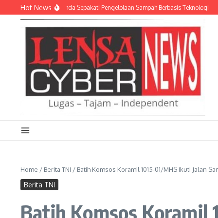
Lewati ke konten
Hot News
D dan Empat Pemda Sepakati Pengelolaan Sampah Berbasis Teknologi
Meriahk
Home
/
Berita TNI
/
Batih Komsos Koramil 1015-01/MHS Ikuti Jalan Sa
Berita TNI
Batih Komsos Koramil 