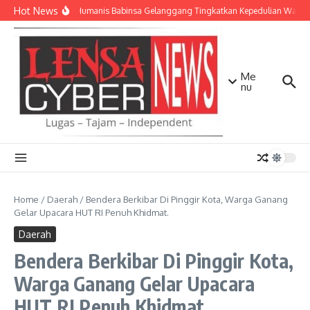
Lewati ke konten
Hot News
Patroli Humanis Babinsa Gelanggang Tingkatkan Kepedulian Warga
Me
nu
Home
/
Daerah
/
Bendera Berkibar Di Pinggir Kota, Warga Ganang
Gelar Upacara HUT RI Penuh Khidmat.
Daerah
Bendera Berkibar Di Pinggir Kota,
Warga Ganang Gelar Upacara
HUT RI Penuh Khidmat.