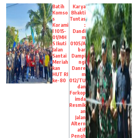
Batih
Karya
Komso
Bhakti
s
Tuntas
Korami
:
l 1015-
Dandi
01/MH
m
S Ikuti
0105/A
Jalan
bar
Santai
Dampi
Meriah
ngi
kan
Danre
HUT RI
m
ke-80
012/TU
dan
Forkop
imda
Resmik
an
Jalan
Altern
atif
Pengh