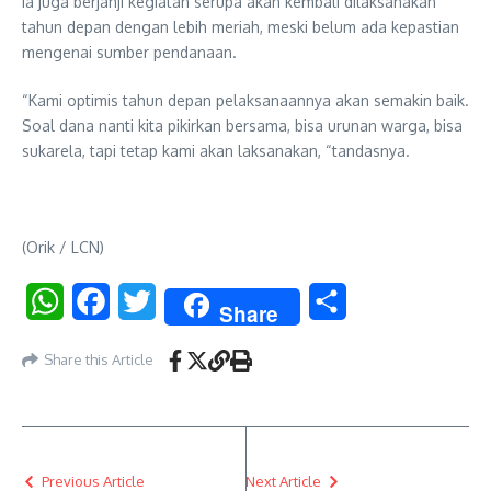
Ia juga berjanji kegiatan serupa akan kembali dilaksanakan
tahun depan dengan lebih meriah, meski belum ada kepastian
mengenai sumber pendanaan.
“Kami optimis tahun depan pelaksanaannya akan semakin baik.
Soal dana nanti kita pikirkan bersama, bisa urunan warga, bisa
sukarela, tapi tetap kami akan laksanakan, “tandasnya.
(Orik / LCN)
WhatsApp
Facebook
Twitter
Share
Share
Share this Article
Previous Article
Next Article