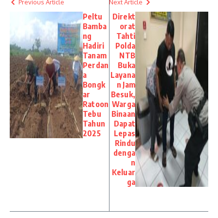
Previous Article
Next Article
Peltu
Direkt
Bamba
orat
ng
Tahti
Hadiri
Polda
Tanam
NTB
Perdan
Buka
a
Layana
Bongk
n Jam
ar
Besuk,
Ratoon
Warga
Tebu
Binaan
Tahun
Dapat
2025
Lepas
Rindu
denga
n
Keluar
ga