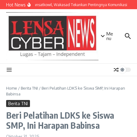
Lewati ke konten
Hot News
Bekali Dansatkowil, Wakasad Tekankan Pentingnya Komunikasi
Ke
Me
nu
Home
/
Berita TNI
/
Beri Pelatihan LDKS ke Siswa SMP, Ini Harapan
Babinsa
Berita TNI
Beri Pelatihan LDKS ke Siswa
SMP, Ini Harapan Babinsa
Oktober 31, 2025