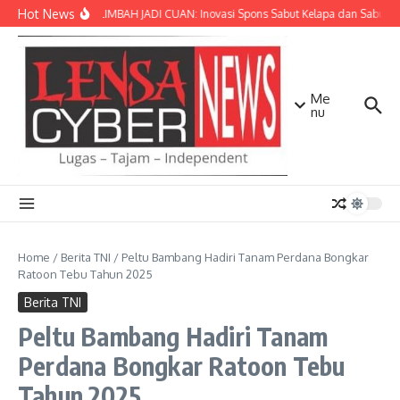
Lewati ke konten
Hot News
SULAP LIMBAH JADI CUAN: Inovasi Spons Sabut Kelapa dan Sabun C
Me
nu
Home
/
Berita TNI
/
Peltu Bambang Hadiri Tanam Perdana Bongkar
Ratoon Tebu Tahun 2025
Berita TNI
Peltu Bambang Hadiri Tanam
Perdana Bongkar Ratoon Tebu
Tahun 2025