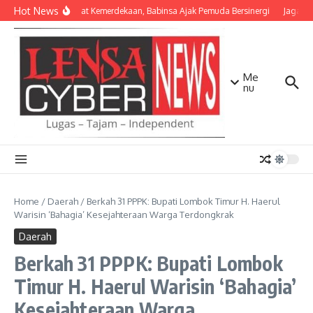
Lewati ke konten
Hot News
Semangat Kemerdekaan, Babinsa Ajak Pemuda Bersinergi
Jaga Mat
Me
nu
Home
/
Daerah
/
Berkah 31 PPPK: Bupati Lombok Timur H. Haerul
Warisin ‘Bahagia’ Kesejahteraan Warga Terdongkrak
Daerah
Berkah 31 PPPK: Bupati Lombok
Timur H. Haerul Warisin ‘Bahagia’
Kesejahteraan Warga