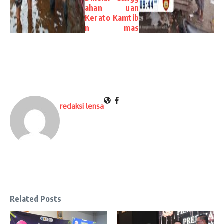
ahan
uan
Kerato
Kamtib
n
mas
redaksi lensa
Related Posts