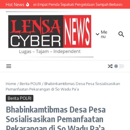
Lewati ke konten
Hot News
TNI AD dan Empat Pemda Sepakati Pengelolaan Sampah Berbasis Tekn
Me
nu
Home
/
Berita POLRI
/
Bhabinkamtibmas Desa Pesa Sosialisasikan
Pemanfaatan Pekarangan di So Wadu Pa’a
Berita POLRI
Bhabinkamtibmas Desa Pesa
Sosialisasikan Pemanfaatan
Pekarangan di So Wadu Pa’a