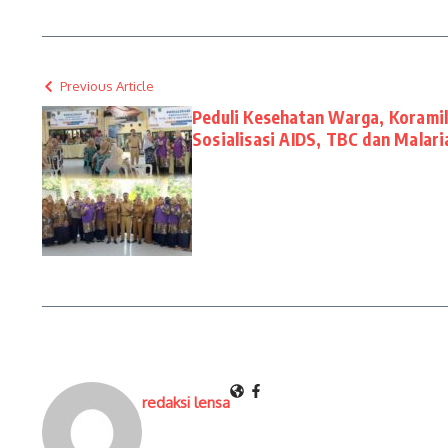
Previous Article
Peduli Kesehatan Warga, Koramil
Sosialisasi AIDS, TBC dan Malar
redaksi lensa