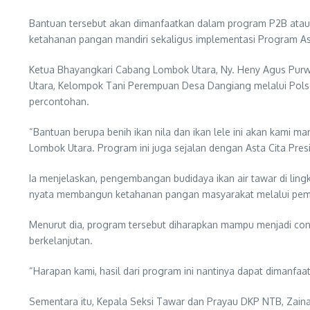
Bantuan tersebut akan dimanfaatkan dalam program P2B atau 
ketahanan pangan mandiri sekaligus implementasi Program Ast
Ketua Bhayangkari Cabang Lombok Utara, Ny. Heny Agus Purwan
Utara, Kelompok Tani Perempuan Desa Dangiang melalui Polse
percontohan.
“Bantuan berupa benih ikan nila dan ikan lele ini akan kam
Lombok Utara. Program ini juga sejalan dengan Asta Cita Pre
Ia menjelaskan, pengembangan budidaya ikan air tawar di lin
nyata membangun ketahanan pangan masyarakat melalui pema
Menurut dia, program tersebut diharapkan mampu menjadi con
berkelanjutan.
“Harapan kami, hasil dari program ini nantinya dapat dimanf
Sementara itu, Kepala Seksi Tawar dan Prayau DKP NTB, Zaina