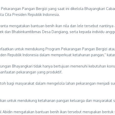
Pekarangan Pangan Bergizi yang saat ini dikelola Bhayangkari Cab
a Cita Presiden Republik Indonesia.
ta mengatakan bantuan benih ikan nila dan lele tersebut nantinya ak
k dan Bhabinkamtibmas Desa Dangiang, serta kepada individu anggot
i manfaatkan untuk mendukung Program Pekarangan Pangan Bergizi ata
siden Republik Indonesia dalam memperkuat ketahanan pangan,” kata
gkungan Bhayangkari tidak hanya bertujuan memenuhi kebutuhan konsu
nfaatan pekarangan yang produktif.
toh bagi masyarakat dalam mengelola lahan pekarangan menjadi sum
aatkan untuk mendukung ketahanan pangan keluarga dan masyarakat se
l Abidin mengatakan bantuan benih ikan tersebut merupakan bentuk 