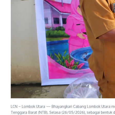
LCN – Lombok Utara — Bhayangkari Cabang Lombok Utara meneri
Tenggara Barat (NTB), Selasa (26/05/2026), sebagai bentuk