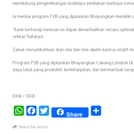
mendukung pengembangan budidaya perikanan berbasis ruma
Ia menilai program P2B yang dijalankan Bhayangkari memilik
“Kami berharap bantuan ini dapat dimanfaatkan secara opti
sekitar,”katanya.
Zainal menambahkan, ikan nila dan lele dipilih karena relatif
Program P2B yang dijalankan Bhayangkari Cabang Lombok Utar
daya lokal yang produktif, berkelanjutan, dan bermanfaat lang
(Orik / 002)
WhatsApp
Facebook
Twitter
Share
Share
Share this Article