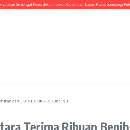
 Semangat Kemerdekaan Lewat Kepedulian, Lapas Brebes Sambangi Putera Musl
ih Ikan dari DKP NTB untuk Dukung P2B
ara Terima Ribuan Benih