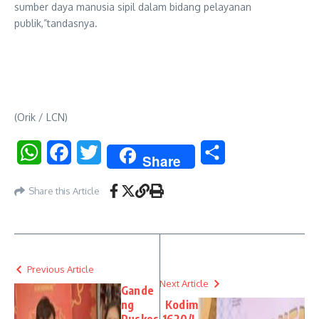
sumber daya manusia sipil dalam bidang pelayanan
publik,”tandasnya.
(Orik / LCN)
WhatsApp
Facebook
Twitter
Share
Share
Share this Article
Previous Article
Next Article
Gande
ng
Kodim