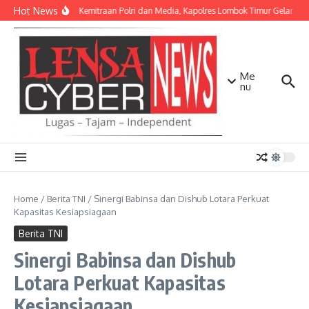
Lewati ke konten
Hot News
Perkuat Kemitraan Polri dan Media, Kapolres Lombok Timur Gelar Si
Me
nu
Home
/
Berita TNI
/
Sinergi Babinsa dan Dishub Lotara Perkuat
Kapasitas Kesiapsiagaan
Berita TNI
Sinergi Babinsa dan Dishub
Lotara Perkuat Kapasitas
Kesiapsiagaan