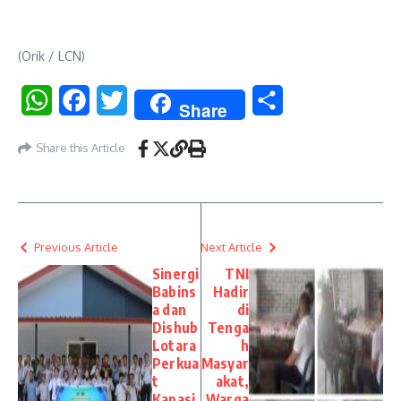
(Orik / LCN)
WhatsApp
Facebook
Twitter
Share
Share
Share this Article
Previous Article
Next Article
Sinergi
TNI
Babins
Hadir
a dan
di
Dishub
Tenga
Lotara
h
Perkua
Masyar
t
akat,
Kapasi
Warga