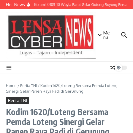
Lewati ke konten
Hot News
Babinsa Koramil 0105-10 Woyla Barat Gelar Gotong Royong Bersama W
Me
nu
Home
/
Berita TNI
/
Kodim 1620/Loteng Bersama Pemda Loteng
Sinergi Gelar Panen Raya Padi di Gerunung
Berita TNI
Kodim 1620/Loteng Bersama
Pemda Loteng Sinergi Gelar
Panen Raya Padi di Gerunung