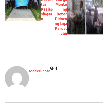
tas
Monto
Kesiap
ng
siagaa
Beter
n
Didoro
ng Jaga
Persat
uan
redaksi lensa