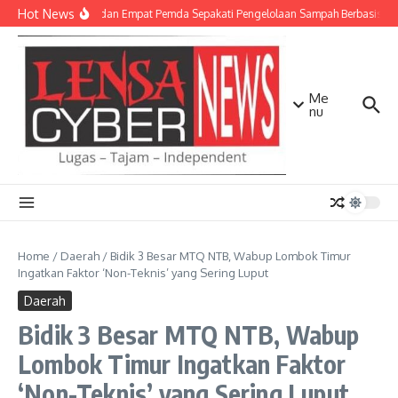
Lewati ke konten
Hot News
TNI AD dan Empat Pemda Sepakati Pengelolaan Sampah Berbasis Tek
Me
nu
Home
/
Daerah
/
Bidik 3 Besar MTQ NTB, Wabup Lombok Timur
Ingatkan Faktor ‘Non-Teknis’ yang Sering Luput
Daerah
Bidik 3 Besar MTQ NTB, Wabup
Lombok Timur Ingatkan Faktor
‘Non-Teknis’ yang Sering Luput