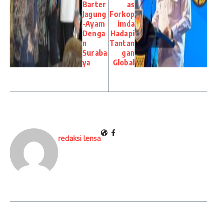
Barter
as
Jagung
Forkop
-Ayam
imda
Denga
Hadapi
n
Tantan
Suraba
gan
ya
Global
redaksi lensa