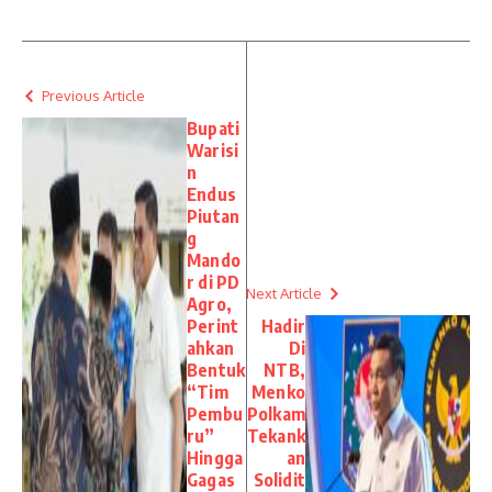
Previous Article
Bupati
Warisi
n
Endus
Piutan
g
Mando
r di PD
Next Article
Agro,
Perint
Hadir
ahkan
Di
Bentuk
NTB,
“Tim
Menko
Pembu
Polkam
ru”
Tekank
Hingga
an
Gagas
Solidit