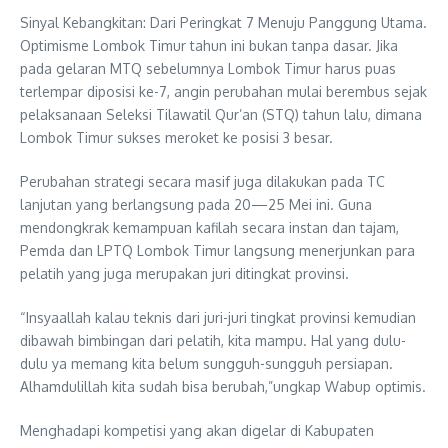
Sinyal Kebangkitan: Dari Peringkat 7 Menuju Panggung Utama.
Optimisme Lombok Timur tahun ini bukan tanpa dasar. Jika
pada gelaran MTQ sebelumnya Lombok Timur harus puas
terlempar diposisi ke-7, angin perubahan mulai berembus sejak
pelaksanaan Seleksi Tilawatil Qur’an (STQ) tahun lalu, dimana
Lombok Timur sukses meroket ke posisi 3 besar.
Perubahan strategi secara masif juga dilakukan pada TC
lanjutan yang berlangsung pada 20—25 Mei ini. Guna
mendongkrak kemampuan kafilah secara instan dan tajam,
Pemda dan LPTQ Lombok Timur langsung menerjunkan para
pelatih yang juga merupakan juri ditingkat provinsi.
“Insyaallah kalau teknis dari juri-juri tingkat provinsi kemudian
dibawah bimbingan dari pelatih, kita mampu. Hal yang dulu-
dulu ya memang kita belum sungguh-sungguh persiapan.
Alhamdulillah kita sudah bisa berubah,”ungkap Wabup optimis.
Menghadapi kompetisi yang akan digelar di Kabupaten