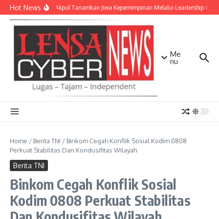
Lewati ke konten
Hot News
Taruna Akpol Tanamkan Jiwa Kepemimpinan Melalui Leadership Camp
Me
nu
Home
/
Berita TNI
/
Binkom Cegah Konflik Sosial Kodim 0808
Perkuat Stabilitas Dan Kondusifitas Wilayah
Berita TNI
Binkom Cegah Konflik Sosial
Kodim 0808 Perkuat Stabilitas
Dan Kondusifitas Wilayah