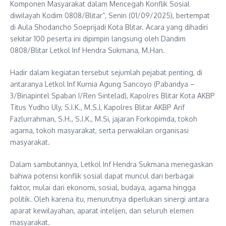
Komponen Masyarakat dalam Mencegah Konflik Sosial
diwilayah Kodim 0808/Blitar”, Senin (01/09/2025), bertempat
di Aula Shodancho Soeprijadi Kota Blitar. Acara yang dihadiri
sekitar 100 peserta ini dipimpin langsung oleh Dandim
0808/Blitar Letkol Inf Hendra Sukmana, M.Han.
Hadir dalam kegiatan tersebut sejumlah pejabat penting, di
antaranya Letkol Inf Kurnia Agung Sancoyo (Pabandya –
3/Binapintel Spaban I/Ren Sintelad), Kapolres Blitar Kota AKBP
Titus Yudho Uly, S.I.K., M.S.I, Kapolres Blitar AKBP Arif
Fazlurrahman, S.H., S.I.K., M.Si, jajaran Forkopimda, tokoh
agama, tokoh masyarakat, serta perwakilan organisasi
masyarakat.
Dalam sambutannya, Letkol Inf Hendra Sukmana menegaskan
bahwa potensi konflik sosial dapat muncul dari berbagai
faktor, mulai dari ekonomi, sosial, budaya, agama hingga
politik. Oleh karena itu, menurutnya diperlukan sinergi antara
aparat kewilayahan, aparat intelijen, dan seluruh elemen
masyarakat.