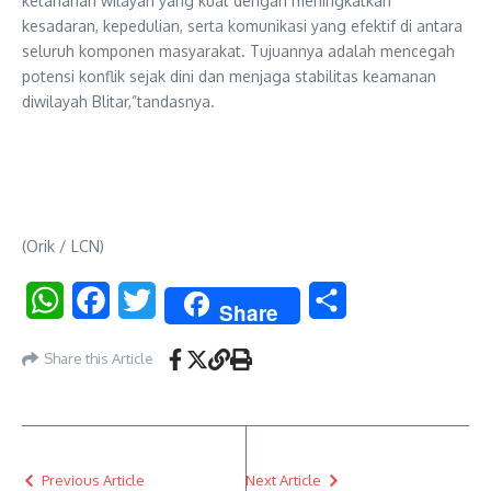
ketahanan wilayah yang kuat dengan meningkatkan
kesadaran, kepedulian, serta komunikasi yang efektif di antara
seluruh komponen masyarakat. Tujuannya adalah mencegah
potensi konflik sejak dini dan menjaga stabilitas keamanan
diwilayah Blitar,”tandasnya.
(Orik / LCN)
WhatsApp
Facebook
Twitter
Share
Share
Share this Article
Previous Article
Next Article