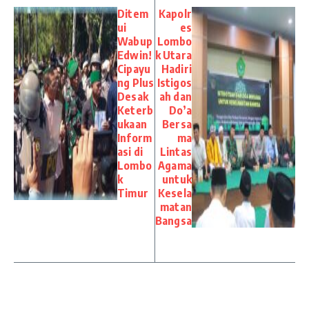
Ditem
Kapolr
ui
es
Wabup
Lombo
Edwin!
k Utara
Cipayu
Hadiri
ng Plus
Istigos
Desak
ah dan
Keterb
Do’a
ukaan
Bersa
Inform
ma
asi di
Lintas
Lombo
Agama
k
untuk
Timur
Kesela
matan
Bangsa